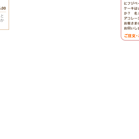
5.00
 と
やか