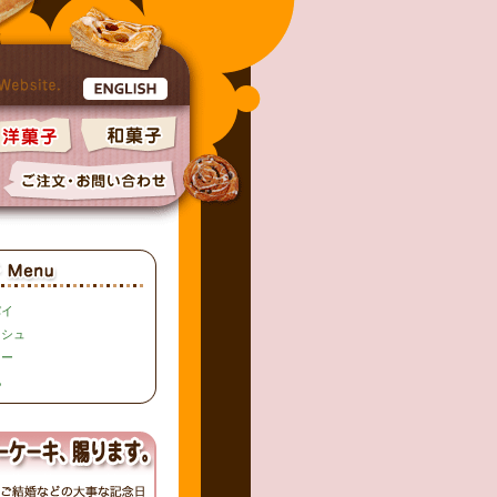
パイ
ッシュ
キー
他