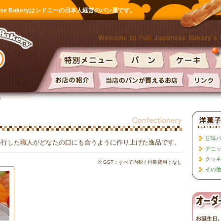
anese Bakeryはシドニーの日本人経営のパン屋です。
子
甘味
修行した職人がどなたの口にも合うように作り上げた逸品です。
デニ
クッ
※ GST：すべて内税 / 付帯費用：なし
その