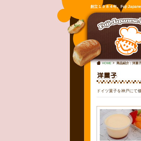
創立１９８４年。Fuji Jap
HOME
商品紹介：洋菓
ドイツ菓子を神戸にて