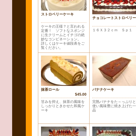
ストロベリーケーキ
チョコレートストロベリー
ケーキの王様？と言われる
１６Ｘ３２ｃｍ Ｓｐ１
定番！ ソフトなスポンジ
に生クリームとイチゴの絶
妙なコンビネーション。
詳しくはケーキ値段表をご
覧ください。
抹茶ロール
バナナケーキ
$45.00
甘みを抑え、抹茶の風味を
完熟バナナをた～っぷりと
しっかりときかせた和風ケ
使い風味豊に焼き上げた一
ーキ
品