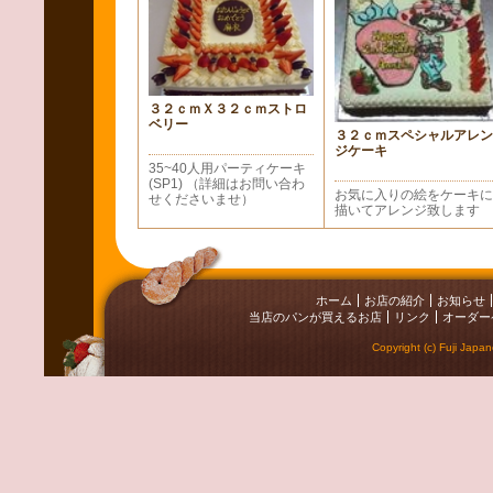
３２ｃｍＸ３２ｃｍストロ
ベリー
３２ｃｍスペシャルアレン
ジケーキ
35~40人用パーティケーキ
(SP1) （詳細はお問い合わ
お気に入りの絵をケーキに
せくださいませ）
描いてアレンジ致します
ホーム
お店の紹介
お知らせ
当店のパンが買えるお店
リンク
オーダー
Copyright (c) Fuji Japa