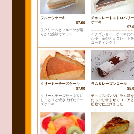
フルーツケーキ
チョコレートストロベリー
ケーキ
$7.00
$7.
生クリームとフルーツが滑
らかな感触でマッチ
イチゴショートケーキにベ
ルギー産のチョコレートを
コーティング！
クリーミーチーズケーキ
ラム＆レーズンロール
$7.00
$5.
クリームチーズたっぷりに
チョコスポンジにラム酒を
しっとりと焼き上げたチー
たっぷり含ませてココアと
ズケーキ
粉糖で仕上げました