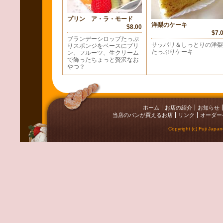
プリン ア・ラ・モード
洋梨のケーキ
$8.00
$7.
ブランデーシロップたっぷ
サッパリ＆しっとりの洋梨
りスポンジをベースにプリ
たっぷりケーキ
ン、フルーツ、生クリーム
で飾ったちょっと贅沢なお
やつ？
ホーム
お店の紹介
お知らせ
当店のパンが買えるお店
リンク
オーダー
Copyright (c) Fuji Japa